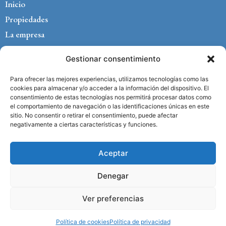
Inicio
Propiedades
La empresa
Management
Gestionar consentimiento
Currículum
Blog
Para ofrecer las mejores experiencias, utilizamos tecnologías como las
cookies para almacenar y/o acceder a la información del dispositivo. El
Contacto
consentimiento de estas tecnologías nos permitirá procesar datos como
el comportamiento de navegación o las identificaciones únicas en este
Aviso legal
sitio. No consentir o retirar el consentimiento, puede afectar
Política de privacidad
negativamente a ciertas características y funciones.
Política de cookies
Aceptar
Denegar
Ver preferencias
Copyright © 2025 Herrera Property Marbella –
Diseño Página Web
en Marbella Centraliza®
Política de cookies
Política de privacidad