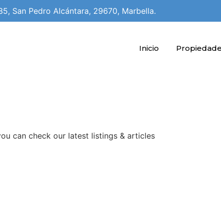
35, San Pedro Alcántara, 29670, Marbella.
Inicio
Propiedad
u can check our latest listings & articles