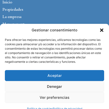
Inicio
Propiedades
La empresa
Management
Gestionar consentimiento
Currículum
Blog
Para ofrecer las mejores experiencias, utilizamos tecnologías como las
cookies para almacenar y/o acceder a la información del dispositivo. El
Contacto
consentimiento de estas tecnologías nos permitirá procesar datos como
Aviso legal
el comportamiento de navegación o las identificaciones únicas en este
sitio. No consentir o retirar el consentimiento, puede afectar
Política de privacidad
negativamente a ciertas características y funciones.
Política de cookies
Aceptar
Denegar
Ver preferencias
Copyright © 2025 Herrera Property Marbella –
Diseño Página Web
en Marbella Centraliza®
Política de cookies
Política de privacidad