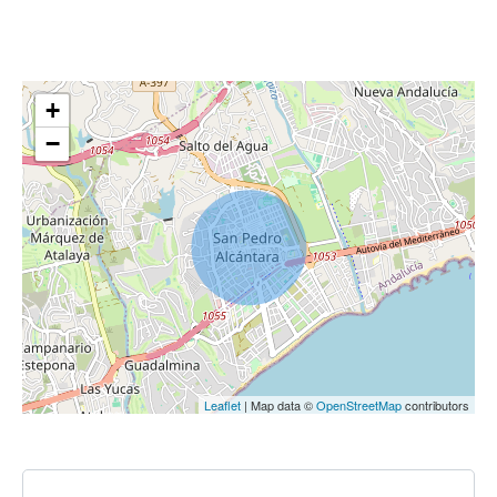
+
−
Leaflet
| Map data ©
OpenStreetMap
contributors