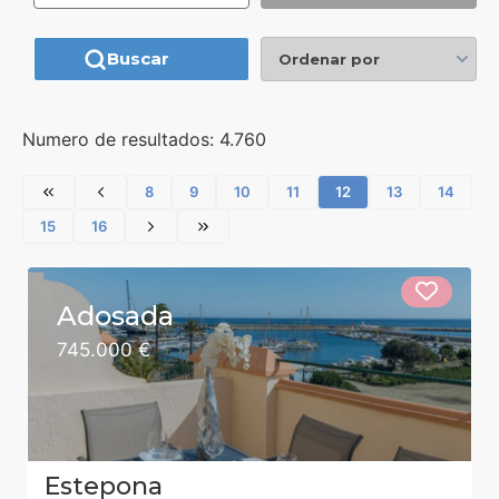
Buscar
Ordenar por
Numero de resultados: 4.760
8
9
10
11
12
13
14
15
16
Adosada
745.000 €
Estepona