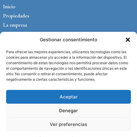
Inicio
Propiedades
La empresa
Management
Gestionar consentimiento
Currículum
Blog
Para ofrecer las mejores experiencias, utilizamos tecnologías como las
cookies para almacenar y/o acceder a la información del dispositivo. El
Contacto
consentimiento de estas tecnologías nos permitirá procesar datos como
el comportamiento de navegación o las identificaciones únicas en este
Aviso legal
sitio. No consentir o retirar el consentimiento, puede afectar
Política de privacidad
negativamente a ciertas características y funciones.
Política de cookies
Aceptar
Denegar
Ver preferencias
Copyright © 2025 Herrera Property Marbella –
Diseño Página Web
en Marbella Centraliza®