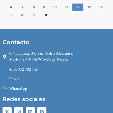
8
9
10
11
12
13
14
15
16
Contacto
C/ Lagasca, 35, San Pedro Alcántara,
Marbella CP 29670 Málaga España
+ 34 952 782 745
Email
WhatsApp
Redes sociales