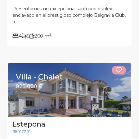
Presentamos un excepcional santuario dúplex
enclavado en el prestigioso complejo Belgravia Club,
a...
2
4
5
260 m
Villa - Chalet
925.000 €
Estepona
R5017291