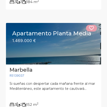
2
3
3
184 m
Apartamento Planta Media
1.469.000 €
Marbella
R5139037
Si sueñas con despertar cada mañana frente al mar
Mediterráneo, este apartamento te cautivará...
2
3
2
152 m