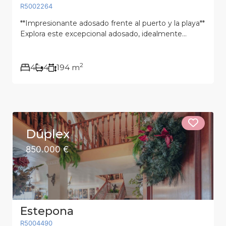
R5002264
**Impresionante adosado frente al puerto y la playa**
Explora este excepcional adosado, idealmente...
2
4
4
194 m
Dúplex
850.000 €
Estepona
R5004490