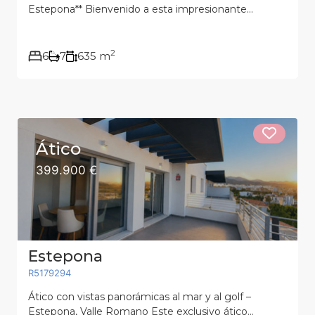
Estepona** Bienvenido a esta impresionante...
2
6
7
635 m
Ático
399.900 €
Estepona
R5179294
Ático con vistas panorámicas al mar y al golf –
Estepona, Valle Romano Este exclusivo ático...